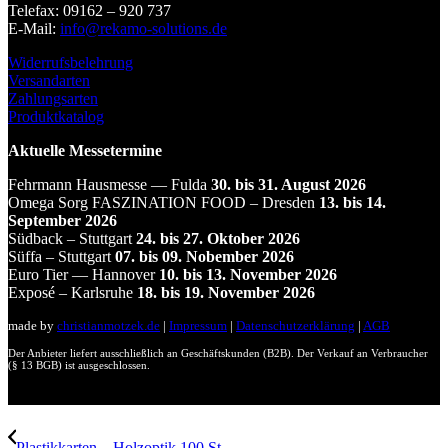
Telefax: 09162 – 920 737
E‑Mail:
info@rekamo-solutions.de
Widerrufsbelehrung
Versandarten
Zahlungsarten
Produktkatalog
Aktuelle Messetermine
Fehrmann Hausmesse — Fulda
30. bis 31. August 2026
Omega Sorg FASZINATION FOOD – Dresden
13. bis 14.
September 2026
Südback – Stuttgart
24. bis 27. Oktober 2026
Süffa – Stuttgart
07. bis 09. Nobember 2026
Euro Tier — Hannover
10. bis 13. November 2026
Exposé – Karlsruhe
18. bis 19. November 2026
made by
christianmotzek.de
|
Impressum
|
Datenschutzerklärung
|
AGB
Der Anbieter liefert ausschließlich an Geschäftskunden (B2B). Der Verkauf an Verbraucher
(§ 13 BGB) ist ausgeschlossen.
Plastikkarten – Holzoptik 100 St.