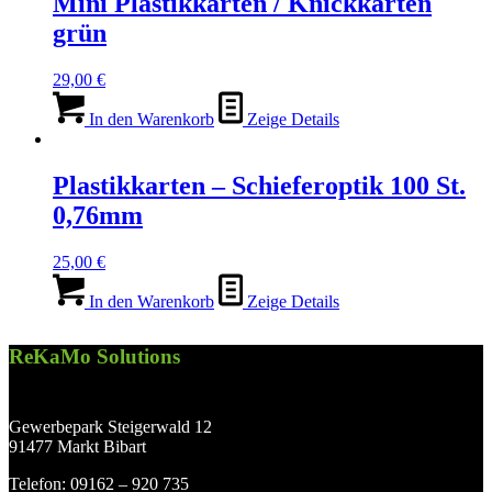
Mini Plastikkarten / Knickkarten
grün
29,00
€
In den Warenkorb
Zeige Details
Plastikkarten – Schieferoptik 100 St.
0,76mm
25,00
€
In den Warenkorb
Zeige Details
ReKaMo Solutions
Gewerbepark Steigerwald 12
91477 Markt Bibart
Telefon: 09162 – 920 735