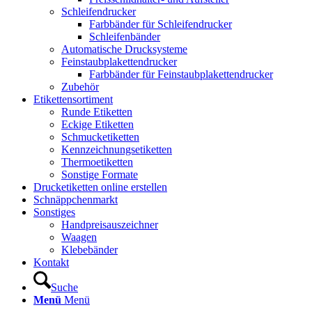
Schleifendrucker
Farbbänder für Schleifendrucker
Schleifenbänder
Automatische Drucksysteme
Feinstaubplakettendrucker
Farbbänder für Feinstaubplakettendrucker
Zubehör
Etikettensortiment
Runde Etiketten
Eckige Etiketten
Schmucketiketten
Kennzeichnungsetiketten
Thermoetiketten
Sonstige Formate
Drucketiketten online erstellen
Schnäppchenmarkt
Sonstiges
Handpreisauszeichner
Waagen
Klebebänder
Kontakt
Suche
Menü
Menü