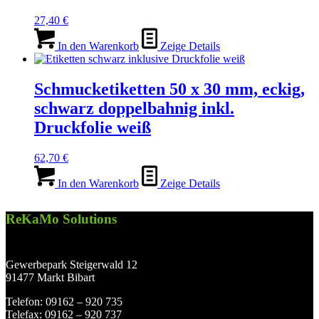
27,40
€
In den Warenkorb
Zeige Details
Schmucketiketten 50 x 30 mm, eckig,
schwarz doppelbahnig inkl.
Druckfolie weiß
62,70
€
In den Warenkorb
Zeige Details
ReKaMo Solutions
Gewerbepark Steigerwald 12
91477 Markt Bibart
Telefon: 09162 – 920 735
Telefax: 09162 – 920 737