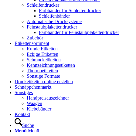
Schleifendrucker
Farbbänder für Schleifendrucker
Schleifenbänder
Automatische Drucksysteme
Feinstaubplakettendrucker
Farbbänder für Feinstaubplakettendrucker
Zubehör
Etikettensortiment
Runde Etiketten
Eckige Etiketten
Schmucketiketten
Kennzeichnungsetiketten
Thermoetiketten
Sonstige Formate
Drucketiketten online erstellen
Schnäppchenmarkt
Sonstiges
Handpreisauszeichner
Waagen
Klebebänder
Kontakt
Suche
Menü
Menü