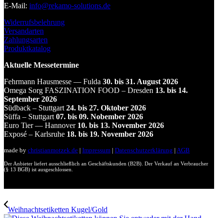
E‑Mail:
info@rekamo-solutions.de
Widerrufsbelehrung
Versandarten
Zahlungsarten
Produktkatalog
Aktuelle Messetermine
Fehrmann Hausmesse — Fulda
30. bis 31. August 2026
Omega Sorg FASZINATION FOOD – Dresden
13. bis 14.
September 2026
Südback – Stuttgart
24. bis 27. Oktober 2026
Süffa – Stuttgart
07. bis 09. Nobember 2026
Euro Tier — Hannover
10. bis 13. November 2026
Exposé – Karlsruhe
18. bis 19. November 2026
made by
christianmotzek.de
|
Impressum
|
Datenschutzerklärung
|
AGB
Der Anbieter liefert ausschließlich an Geschäftskunden (B2B). Der Verkauf an Verbraucher
(§ 13 BGB) ist ausgeschlossen.
Weihnachtsetiketten Kugel/Gold